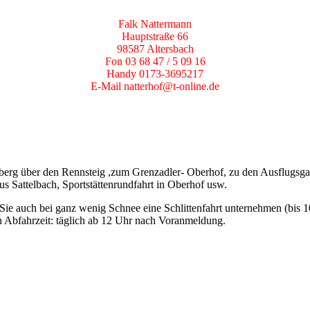
Falk Nattermann
Hauptstraße 66
98587 Altersbach
Fon 03 68 47 / 5 09 16
Handy 0173-3695217
E-Mail natterhof@t-online.de
erg über den Rennsteig ,zum Grenzadler- Oberhof, zu den Ausflugsga
 Sattelbach, Sportstättenrundfahrt in Oberhof usw.
Sie auch bei ganz wenig Schnee eine Schlittenfahrt unternehmen (bis 1
ch Abfahrzeit: täglich ab 12 Uhr nach Voranmeldung.